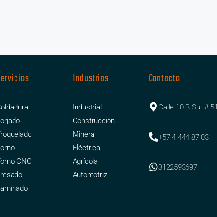
Servicios
Industrias
Contacto
oldadura
Industrial
Calle 10 B Sur # 5
orjado
Construcción
roquelado
Minera
+57 4 444 87 03
Torno
Eléctrica
Torno CNC
Agrícola
3122593697
Fresado
Automotriz
Laminado