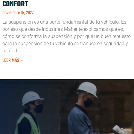
CONFORT
noviembre 15, 2022
La suspensión es una parte fundamental de tu vehículo. Es
por eso que desde Industrias Maher te explicamos qué es,
cómo se conforma la suspensión y por qué un buen repuesto
para la suspensión de tu vehículo se traduce en seguridad y
confort.
LEER MÁS »