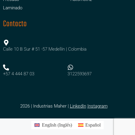
Laminado
Contacto
Calle 10 B Sur # 51 -57 Medellín | Colombia
+57 4 444 87 03
3122593697
2026 | Industrias Maher |
LinkedIn
Instagram
English
(
Inglés
)
Español