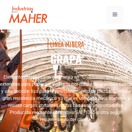
LINEA MINERA
GRAPA
Elemento metálico con geometría en “C”. Poseen dos pernos
exteriores para poder ser sujetado por medio de arandela-tuerca
y una sección lisa para el posicionamiento de piezas. Contiene
gran resistencia mecánica ya que es utilizada para sostener y
resistir cargas cortantes en las bandas transportadoras.
Producida mediante normativa SAE 1045 u otra según
requerimiento del cliente.