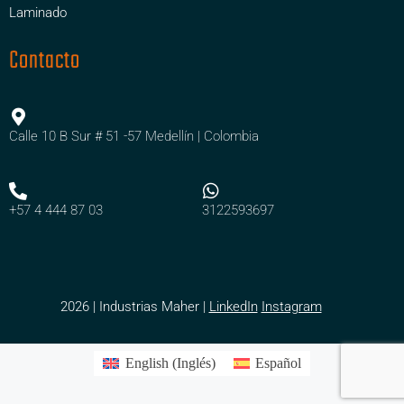
Laminado
Contacto
Calle 10 B Sur # 51 -57 Medellín | Colombia
+57 4 444 87 03
3122593697
2026 | Industrias Maher |
LinkedIn
Instagram
English
(
Inglés
)
Español