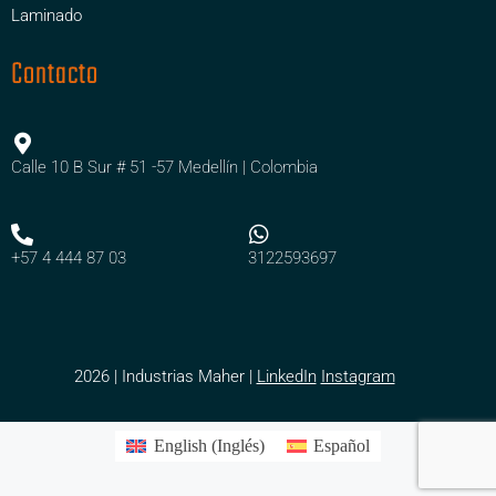
Laminado
Contacto
Calle 10 B Sur # 51 -57 Medellín | Colombia
+57 4 444 87 03
3122593697
2026 | Industrias Maher |
LinkedIn
Instagram
English
(
Inglés
)
Español